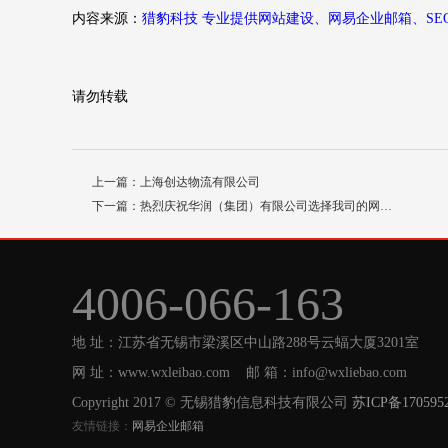
内容来源：
猎豹科技 专业提供网站建设、网易企业邮箱、SE
请勿转载
上一篇：上海创达物流有限公司
下一篇：热烈庆祝华润（集团）有限公司选择我司的网…
4006-066-163
地 址：江苏省无锡市梁溪区中山路288号云蝠大厦3201室
网 址：www.wxleibao.com 邮 箱：info@wxliebao.com
Copyright 2017 © 无锡猎豹信息科技有限公司
苏ICP备170595
友情链接：
网易企业邮箱