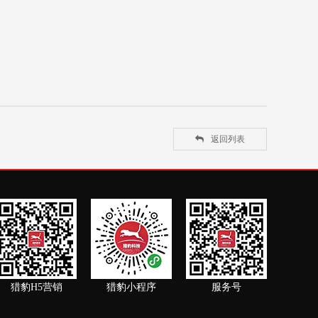
返回列表
猎豹H5营销
猎豹小程序
服务号